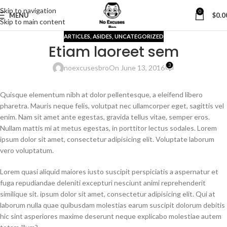
Skip to navigation
0
MENU
$
0.0
Skip to main content
ARTICLES
,
ASIDES
,
UNCATEGORIZED
Etiam laoreet sem
3
noexcusesbro
On June 13, 2016
Quisque elementum nibh at dolor pellentesque, a eleifend libero
pharetra. Mauris neque felis, volutpat nec ullamcorper eget, sagittis vel
enim. Nam sit amet ante egestas, gravida tellus vitae, semper eros.
Nullam mattis mi at metus egestas, in porttitor lectus sodales. Lorem
ipsum dolor sit amet, consectetur adipisicing elit. Voluptate laborum
vero voluptatum.
Lorem quasi aliquid maiores iusto suscipit perspiciatis a aspernatur et
fuga repudiandae deleniti excepturi nesciunt animi reprehenderit
similique sit. ipsum dolor sit amet, consectetur adipisicing elit. Qui at
laborum nulla quae quibusdam molestias earum suscipit dolorum debitis
hic sint asperiores maxime deserunt neque explicabo molestiae autem