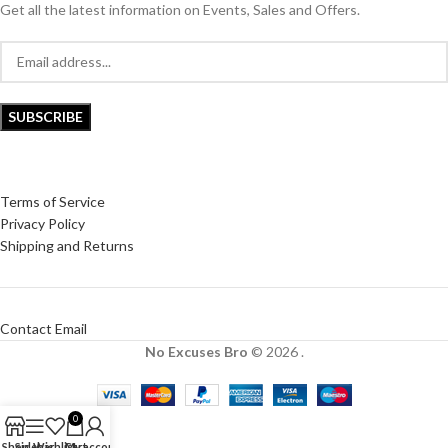
Get all the latest information on Events, Sales and Offers.
Terms of Service
Privacy Policy
Shipping and Returns
Contact Email
No Excuses Bro
© 2026 .
0
Shop
Sidebar
Wishlist
Cart
My account