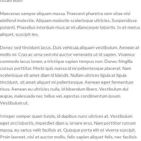
totam illum?
Maecenas semper aliquam massa. Praesent pharetra sem vitae nisi
eleifend molestie. Aliquam molestie scelerisque ultricies. Suspendisse
potenti. Phasellus interdum risus at mi ullamcorper lobortis. In et metus
aliquet, suscipit leo.
Donec sed tincidunt lacus. Duis vehicula aliquam vestibulum. Aenean at
mollis mi. Cras ac urna sed nisi auctor venenatis ut id sapien. Vivamus
commodo lacus lorem, a tristique sapien tempus non. Donec fringilla
cursus porttitor. Morbi quis massa id mi pellentesque placerat. Nam
scelerisque sit amet diam id blandit. Nullam ultrices ligula at ligula
tincidunt, sit amet aliquet mi pellentesque. Aenean eget fermentum
risus. Aenean eu ultricies nulla, id bibendum libero. Vestibulum dui
augue, malesuada nec tellus vel, egestas condimentum ipsum.
Vestibulum ut.
Integer semper quam turpis, id dapibus nunc ultrices at. Vestibulum
eget orci lobortis, imperdiet diam a, ornare eros. Nam porttitor rutrum
massa, eu varius velit facilisis at. Quisque porta elit et viverra suscipit.
Proin laoreet, nisl et auctor mollis, felis sapien aliquet felis, nec facilisis